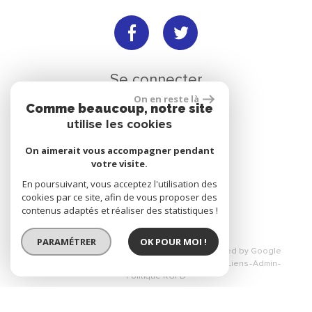
Se connecter
On en reste là
Comme beaucoup, notre site
utilise les cookies
Espace propriétaire
On aimerait vous accompagner pendant
votre visite.
En poursuivant, vous acceptez l'utilisation des
réalisé par
cookies par ce site, afin de vous proposer des
contenus adaptés et réaliser des statistiques !
PARAMÉTRER
OK POUR MOI !
© 2026 | Tous droits réservés | Traduction powered by Google
Plan du site
Mentions légales
Nos honoraires
Liens
Admin
Politique RGPD