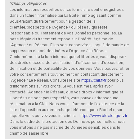
*Champs obligatoires
Appartements
67,20 %
Les informations recueillies sur ce formulaire sont enregistrées
dans un fichier informatisé par La Boite Immo agissant comme
Familles avec 3 enfants
8,77 %
Sous-traitant du traitement pour la gestion de la
clientèle/prospects de l'Agence / du Réseau qui reste
Responsable du Traitement de vos Données personnelles. La
base légale du traitement repose sur l'intérêt légitime de
l'Agence / du Réseau. Elles sont conservées jusqu'à demande de
suppression et sont destinées à l'Agence / au Réseau.
Conformément à la loi « informatique et libertés », vous disposez
des droits d’accès, de rectification, d’effacement, d’opposition,
de limitation et de portabilité de vos données. Vous pouvez retirer
votre consentement à tout moment en contactant directement
l’Agence / Le Réseau. Consultez le site
https://cnil.fr/fr
pour plus
d’informations sur vos droits. Si vous estimez, après avoir
contacté l'Agence / le Réseau, que vos droits « Informatique et
Libertés » ne sont pas respectés, vous pouvez adresser une
réclamation à la CNIL. Nous vous informons de l’existence de la
liste d'opposition au démarchage téléphonique « Bloctel », sur
laquelle vous pouvez vous inscrire ici :
https://www.bloctel.gouv.fr
.
Dans le cadre de la protection des Données personnelles, nous
vous invitons à ne pas inscrire de Données sensibles dans le
champ de saisie libre.