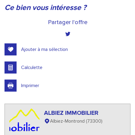
la ville de albiez-montrond (73300)
ce bien vous intéresse ?
+
Partager l'offre
−
Ajouter à ma sélection
Calculette
Imprimer
Leaflet
|
©
Jawg
Maps
|
© OpenStreetMap
ALBIEZ IMMOBILIER
Cinéma
Albiez-Montrond (73300)
École primaire