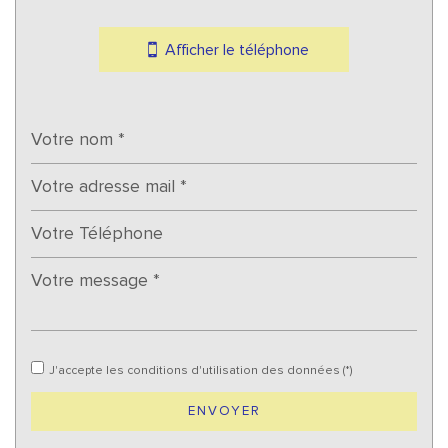
Mairie
Afficher le téléphone
statistiques
Nombre d'habitants
382
Propriétaires (vs. locataires)
83,42 %
Taxe habitation
19,83 %
Taxe foncière
26,31 %
Habitants de moins de 25 ans
24,61 %
Habitants de 25 à 55 ans
36,39 %
Habitants de plus de 55 ans
39,01 %
Nombre d'enfants par famille
0,81
J'accepte les conditions d'utilisation des données (*)
Familles sans enfant
64,91 %
Familles avec 1 ou 2 enfants
21,93 %
ENVOYER
Maisons
32,80 %